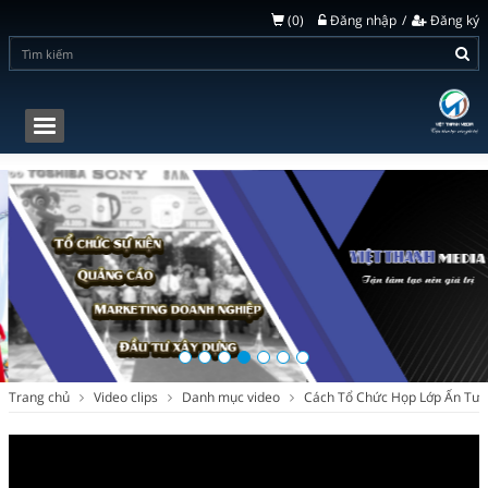
(
0
)
Đăng nhập
Đăng ký
Toggle
navigation
Trang chủ
Video clips
Danh mục video
Cách Tổ Chức Họp Lớp Ấn Tượ