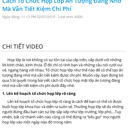
Cách Tổ Chức Họp Lớp Ấn Tượng Đáng Nhớ
Mà Vẫn Tiết Kiệm Chi Phí
Ngày đăng: 11:13 PM 02/07/2019 - Lượt xem: 4000
CHI TIẾT VIDEO
Họp lớp là nơi không có sự tồn tại của cấp trên, cấp dưới với những
lời kính chào, kính thưa. Ở đó chỉ có tình bạn và những câu nói cười vui
vẻ, ngang hàng với nhau. Tổ chức họp lớp như thế nào để có thể tạo ấn
tượng đáng nhớ mà vẫn tiết kiệm được chi phí. Muốn vậy, bạn đừng bỏ
qua 5 bí quyết trong bài viết cách tổ chức họp mặt lớp ấn tượng đáng
nhớ mà vẫn tiết kiệm chi phí dưới đây nhé.
1. Lên kế hoạch tổ chức họp lớp rõ ràng
Lên kế hoạch tổ chức họp lớp rõ ràng là cách để bạn có thể có được
buổi họp lớp khoa học và diễn ra suôn sẻ. Thường họp lớp sẽ do những
người đứng đầu ban cán sự lớp sắp xếp như lớp trưởng, lớp phó,...Tuy
nhiên, bất cứ thành viên nào cũng có thể đứng ra "kêu gọi" mọi người
họp lớp vào một ngày nào đó trong năm.