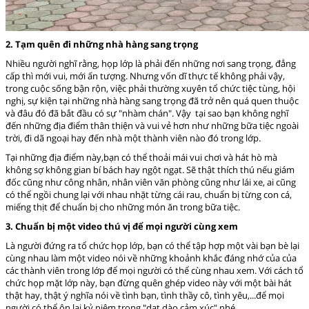
2. Tạm quên đi những nhà hàng sang trọng
Nhiều người nghĩ rằng, họp lớp là phải đến những nơi sang trọng, đẳng
cấp thì mới vui, mới ấn tượng. Nhưng vốn dĩ thực tế không phải vậy,
trong cuộc sống bận rộn, việc phải thường xuyên tổ chức tiệc tùng, hội
nghị, sự kiện tại những nhà hàng sang trọng đã trở nên quá quen thuộc
và đâu đó đã bắt đầu có sự "nhàm chán". Vậy tại sao bạn không nghĩ
đến những địa điểm thân thiện và vui vẻ hơn như những bữa tiệc ngoài
trời, đi dã ngoại hay đến nhà một thành viên nào đó trong lớp.
Tại những địa điểm này,bạn có thể thoải mái vui chơi và hát hò mà
không sợ không gian bí bách hay ngột ngạt. Sẽ thật thích thú nếu giám
đốc cũng như công nhân, nhân viên văn phòng cũng như lái xe, ai cũng
có thể ngồi chung lại với nhau nhặt từng cái rau, chuẩn bị từng con cá,
miếng thịt để chuẩn bị cho những món ăn trong bữa tiệc.
3. Chuẩn bị một video thú vị để mọi người cùng xem
Là người đứng ra tổ chức họp lớp, bạn có thể tập hợp một vài bạn bè lại
cùng nhau làm một video nói về những khoảnh khắc đáng nhớ của của
các thành viên trong lớp để mọi người có thể cùng nhau xem. Với cách tổ
chức họp mặt lớp này, bạn đừng quên ghép video này với một bài hát
thật hay, thật ý nghĩa nói về tình bạn, tình thầy cô, tình yêu,...để mọi
người có thể ôn lại kỷ niệm trong "dạt dào cảm xúc" nhé.