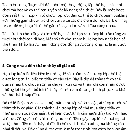
Team building được biết đến như một hoạt động tập thể học mà chơi,
chơi mà học và có thể rèn luyện các kỹ năng cần thiết. Đây là một hoạt
động rất thích hợp khi tổ chức họp lớp. Bạn có thể tổ chức team building
với những gam show, trò chơi vui vẻ tại các địa điểm du lịch, bãi biển, hay
resort để mọi người có thể gắn kết, giao lưu và vui đùa cùng nhau.
Tổ chức trò chơi cũng là cách để bạn có thể tạo ra không khí rộn ràng vui
tươi như thời còn đi học. Một số trò chơi team building hay nhất bạn có
thể tham khảo là sức mạnh đồng đội, đồng sức đồng lòng, họ là ai, vượt
biển đỏ,…
5. Cùng nhau đến thăm thầy cô giáo cũ
Họp lớp luôn là điều kiện lý tưởng để các thành viên trong lớp thể hiện
được lòng tri ân, biết ơn thầy cô sâu sắc. Đây là dịp để thầy trò có thể
dùng nhau trò chuyện,ôn lại chuyện xưa cũ và thậm chí còn nhận được
những lời khuyên bổ ích từ thầy cô trên con đường chinh phục khó khăn
và thử thách sắp đến.
Đó có lẽ là lý do vì sao sau một năm học tập và làm việc, ai cũng muốn về
thăm thầy cô giáo. Các thành viên trong lớp có thể mua tặng thầy cô
những món quà đơn giản, thể hiện được tình cảm giữa thầy trò với nhau
là được. Cũng có một vài trường hợp, cứ đến ngày họp lớp là mọi người
lại tập hợp đến nhà thầy cô để tổ chức vui chơi, ăn uống mà không cần
phải đi đâu xa. Đây cũng được xem là một trong những cách họp lớp ấm