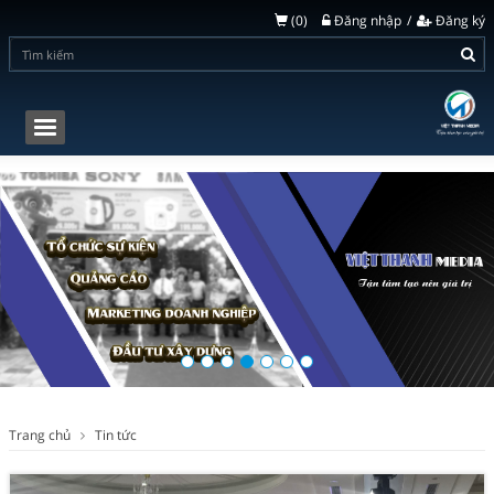
(
0
)
Đăng nhập
Đăng ký
Toggle
navigation
Trang chủ
Tin tức