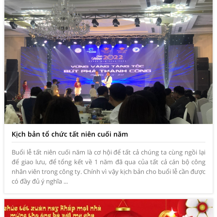
Kịch bản tổ chức tất niên cuối năm
Buổi lễ tất niên cuối năm là cơ hội để tất cả chúng ta cùng ngồi lại
để giao lưu, để tổng kết về 1 năm đã qua của tất cả cán bộ công
nhân viên trong công ty. Chính vì vậy kịch bản cho buổi lễ cần được
có đầy đủ ý nghĩa ...