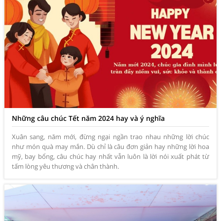
Những câu chúc Tết năm 2024 hay và ý nghĩa
Xuân sang, năm mới, đừng ngại ngần trao nhau những lời chúc
như món quà may mắn. Dù chỉ là câu đơn giản hay những lời hoa
mỹ, bay bổng, câu chúc hay nhất vẫn luôn là lời nói xuất phát từ
tấm lòng yêu thương và chân thành.