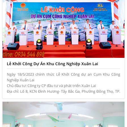
Lễ Khởi Công Dự Án Khu Công Nghiệp Xuân Lai
Ngày 18/5/2023 chính thức Lễ Khởi Công dự an Cụm Khu Công
Nghiệp Xuân Lai
Chủ đầu tư: Công ty CP đầu tư và phát triển Xuân Lai
Địa chỉ: Lô 8, KCN Đình Hương- Tây Bắc Ga, Phường Đông Thọ, TP.
Thanh Hóa
Đơn vị tổ chức sự kiện: Việt Thanh Media