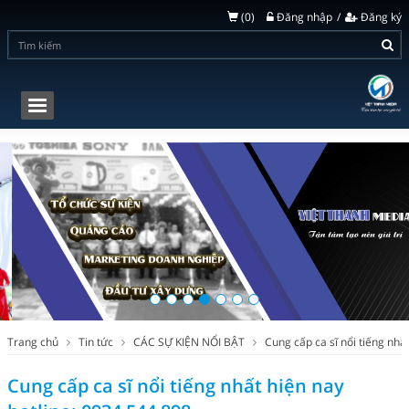
(
0
)
Đăng nhập
Đăng ký
Toggle
navigation
Trang chủ
Tin tức
CÁC SỰ KIỆN NỔI BẬT
Cung cấp ca sĩ nổi tiếng nhấ
Cung cấp ca sĩ nổi tiếng nhất hiện nay