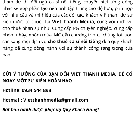
tham dự thì đội ngũ ca sĩ nổi tiếng, chuyên biệt từng dòng
nhạc sẽ góp phần tạo nên tính tập trung cao độ hơn, phù hợp
với nhu cầu và thị hiếu của các đối tác, khách VIP tham dự sự
kiện được tổ chức. Tại
Việt Thanh Media
, cùng với dịch vụ
cho thuê nhân sự như: Cung cấp PG chuyên nghiệp, cung cấp
nhóm nhảy, nhóm múa, MC dẫn chương trình... chúng tôi luôn
sẵn sàng mọi dịch vụ
cho thuê ca sĩ nổi tiếng
đến quý khách
hàng để cùng đồng hành với sự thành công sang trọng của
bạn.
GỬI Ý TƯỞNG CỦA BẠN ĐẾN VIỆT THANH MEDIA, ĐỂ CÓ
NGAY MỘT SỰ KIỆN HOÀN HẢO
Hotline: 0934 544 898
Hotmail:
Vietthanhmedia@gmail.com
Rất hân hạnh được phục vụ Quý Khách Hàng!