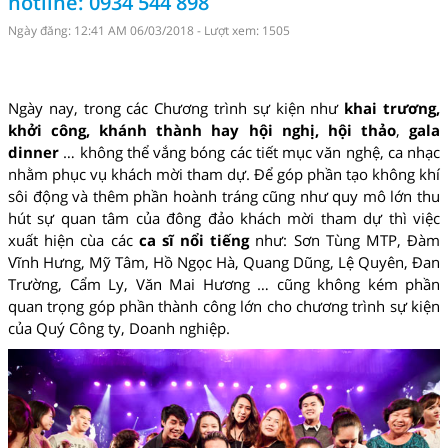
hotline: 0934 544 898
Ngày đăng: 12:41 AM 06/03/2018 - Lượt xem: 1505
Ngày nay, trong các Chương trình sự kiện như
khai trương,
khởi công, khánh thành hay hội nghị, hội thảo
,
gala
dinner
… không thể vắng bóng các tiết mục văn nghệ, ca nhạc
nhằm phục vụ khách mời tham dự. Để góp phần tạo không khí
sôi động và thêm phần hoành tráng cũng như quy mô lớn thu
hút sự quan tâm của đông đảo khách mời tham dự thì việc
xuất hiện cùa các
ca sĩ nổi tiếng
như: Sơn Tùng MTP, Đàm
Vĩnh Hưng, Mỹ Tâm, Hồ Ngọc Hà, Quang Dũng, Lệ Quyên, Đan
Trường, Cẩm Ly, Văn Mai Hương … cũng không kém phần
quan trọng góp phần thành công lớn cho chương trình sự kiện
của Quý Công ty, Doanh nghiệp.