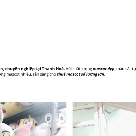
ín, chuyên nghiệp tại Thanh Hoá.
Với chất lượng
mascot đẹp
, màu sắc t
ượng mascot nhiều, sẵn sàng cho
thuê mascot số lượng lớn
.