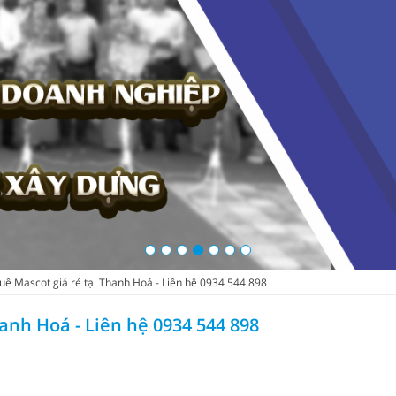
uê Mascot giá rẻ tại Thanh Hoá - Liên hệ 0934 544 898
anh Hoá - Liên hệ 0934 544 898