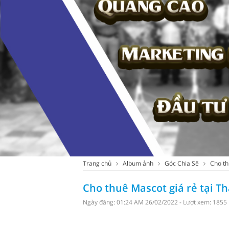
Trang chủ
Album ảnh
Góc Chia Sẽ
Cho th
Cho thuê Mascot giá rẻ tại Th
Ngày đăng: 01:24 AM 26/02/2022 - Lượt xem: 1855