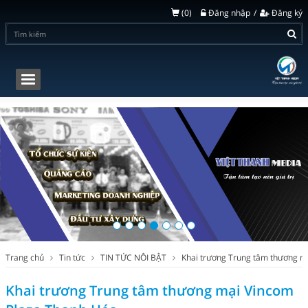
(
0
)
Đăng nhập
Đăng ký
Toggle
navigation
Trang chủ
Tin tức
TIN TỨC NÔI BẬT
Khai trương Trung tâm thương m
Khai trương Trung tâm thương mại Vincom