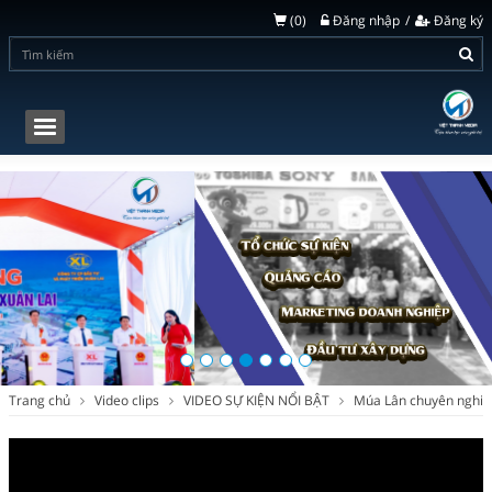
(
0
)
Đăng nhập
Đăng ký
Toggle
navigation
Trang chủ
Video clips
VIDEO SỰ KIỆN NỔI BẬT
Múa Lân chuyên nghiệp