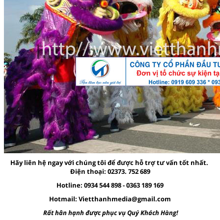
Hãy liên hệ ngay với chúng tôi để được hỗ trợ tư vấn tốt nhất.
Điện thoại: 02373. 752 689
Hotline: 0934 544 898 - 0363 189 169
Hotmail:
Vietthanhmedia@gmail.com
Rất hân hạnh được phục vụ Quý Khách Hàng!