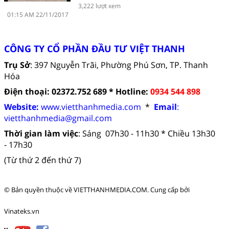
3,222 lượt xem
01:15 AM 22/11/2017
CÔNG TY CỔ PHẦN ĐẦU TƯ VIỆT THANH
Trụ Sở
: 397 Nguyễn Trãi, Phường Phú Sơn, TP. Thanh
Hóa
Điện thoại: 02372.752 689 *
Hotline:
0934 544 898
Website:
www.vietthanhmedia.com
*
Email
:
vietthanhmedia
@gmail.com
Thời gian làm việc
:
Sáng 07h30 - 11h30 *
Chiều 13h30
- 17h30
(Từ thứ 2 đến thứ 7)
© Bản quyền thuộc về
VIETTHANHMEDIA.COM
.
Cung cấp bởi
Vinateks.vn