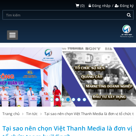
(
0
)
Đăng nhập
Đăng ký
Toggle
navigation
Trang chủ
Tin tức
Tại sao nên chọn Việt Thanh Media là đơn vị tổ chức t
Tại sao nên chọn Việt Thanh Media là đơn vị