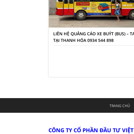
LIÊN HỆ QUẢNG CÁO XE BUÝT (BUS) – T
TẠI THANH HÓA 0934 544 898
TRANG CHỦ
CÔNG TY CỔ PHẦN ĐẦU TƯ VIỆ