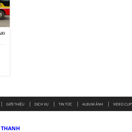
AXI
GIỚI THIỆU
DỊCH VỤ
TIN TỨC
ALBUM ẢNH
VIDEO CLIP
T THANH