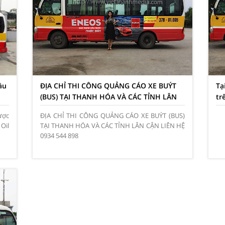
ầu
ĐỊA CHỈ THI CÔNG QUẢNG CÁO XE BUÝT
Tạ
(BUS) TẠI THANH HÓA VÀ CÁC TỈNH LÂN
tr
CẬN 0934 544 898
ược
ĐỊA CHỈ THI CÔNG QUẢNG CÁO XE BUÝT (BUS)
Oil
TẠI THANH HÓA VÀ CÁC TỈNH LÂN CẬN LIÊN HỆ
0934 544 898