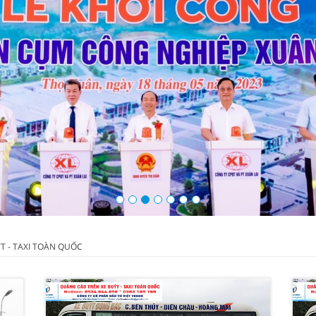
T - TAXI TOÀN QUỐC