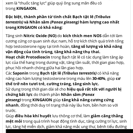
xem là “thuốc tăng lực” giúp quý ông sung mãn đều có
trong
KINGAION.
Đặc biệt, thành phần từ tinh chất Bạch tật lê
(Tribulus
terrestris)
và Nhân sâm
(Panax ginseng)
hàm lượng cao nhất
trong KINGAION có khả năng:
Tăng sinh
Nitric Oxide (NO)
do
kích thích men NOS
dẫn tới làm
cương cứng cơ quan sinh dục nam, hỗ trợ kích thích quá trình tổng
hợp testosterone ngay tại tinh hoàn,
tăng số lượng và khả năng
vận động của tinh trùng, tăng khả năng thụ thai.
Hoạt chất Protodioscin
trong Bạch tật lê có tác dụng làm tăng áp
lực của thể hang trong dương vật, tăng tần suất, thời gian giao hợp,
phục hồi nhanh chóng giữa hai lần giao hợp.
Các
Saponin
trong
Bạch tật lê
(Tribulus terrestris)
có khả năng
nâng cao hàm lượng testosterone trong máu lên
30-40%
, giúp
cơ
thể trở nên tươi trẻ, cường tráng, tăng sinh lực.
Sử dụng trong thời gian dài sẽ cho
hiệu quả rất tốt với người bị
chứng bất lực
do thành phần
Nhân sâm
(Panax
ginseng)
trong
KINGAION
giúp
tăng khả năng cương cứng
nhanh
, đồng thời duy trì trạng thái này lâu hơn, bền hơn so với
trước.
Giúp
điều hòa khí huyết
lưu thông cơ thể, làm
giảm căng thẳng
mệt mỏi
trong quá trình hoạt động tình dục, tăng cường trí lực, sinh
lực, tăng hệ miễn dịch, giảm khả năng mắc ung thư, bênh tiểu đường