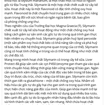
khoa học là silybum marianum, là một thảo mộc có hoa có nguồn
gốc từ Địa Trung Hải. Silymarin là một hợp chất chiết xuất từ cây kế
sữa. Hoạt chất này là một flavonoid có đặc tính chống oxy hoá
mạnh. Flavonoid là chất chuyển hoá trung gian có nhiều chức năng
quan trọng đối với sức khoẻ và ngăn ngừa bệnh tật, bao gồm
cả phòng chống ung thư.
Theo nghiên cứu của Trường Đại học Magna Graecia (Ý), Silymarin
chiết xuất từ cây kế sữa hoạt động như một chất chống oxy hoá
bằng cách giảm sự sản sinh các gốc tự do trong quá trình gan thực
hiện nhiệm vụ chuyển hoá. Silymarin giúp phân huỷ lipid peroxide
(một sản phẩm oxy hoá chất béo có khả năng tấn công và phá huỷ
tế bào, tiêu diệt hệ thống enzyme quan trọng của cơ thể). Silymarin
cũng có hoạt tính chống vi trùng và có thể hoạt động như một chất
ức chế độc tố.
Mang trong mình hoạt chất Silymarin có trong cây kế sữa. Liver
Protect đã giúp sản sinh các cyt-P450 (enzyme gan tham gia vào quá
trình chuyển hóa). Đồng thời giúp bền vững màng tế bào gan. Ngăn
cản quá trình xâm nhập của các chất độc vào bên trong tế bào gan.
Duy trì được cấu trúc, chức năng của tế bào gan. Silymarin còn kích
thích gan tiết ra glutathione – một chất chống oxy hóa. Nhằm vô
hiệu hóa các gốc tự do gây hại cho gan sinh ra trong quá trình gan
thực hiện chức năng giải độc của mình. Giúp gan khỏe mạnh trở lại
sau quá trình dài làm việc mệt mỏi khi sử dụng quá nhiều bia rượu.
Bên cạnh đó, gốc tự do là nguyên nhân hàng đầu khiến da bị lão hóa
và hình thành các vết nám, sạm, tàn nhang. Nhờ chứa hoạt chất