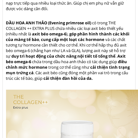
nạp trực tiếp qua nhiều loại thức ăn. Giúp chị em phụ nữ vẫn giữ
được vóc dáng cân đối.
DẦU HOA ANH THẢO (Evening primrose oil)
có trong THE
COLLAGEN ++ EXTRA PLUS chứa nhiều các loại axit béo thiết yếu
(nhiều nhất là
axit béo omega-6
),
góp phần hình thành các khối
của màng tế bào
,
cung cấp một loạt các hormone
và các chất
tương tự hormone cần thiết cho cơ thể. Khi cơ thể hấp thụ đủ axit
béo omega-6 (chẳng hạn như LA và GLA), lượng axit này sẽ hỗ trợ
sự
duy trì hoạt động của chức năng nội tiết tố tổng thể
.
Axit
béo omega-6
chứa trong dầu hoa anh thảo có tác dụng giúp
điều
chỉnh mức hormone
trong cơ thể cũng như
cải thiện tình trạng
mụn trứng cá
. Các axit béo cũng đóng một phần vai trò trong cấu
trúc các tế bào, giúp
cải thiện đàn hồi của da.