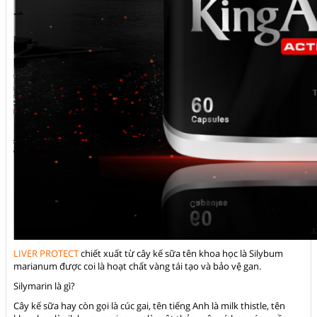
LIVER PROTECT
chiết xuất từ cây kế sữa tên khoa học là Silybum
marianum được coi là hoạt chất vàng tái tạo và bảo vệ gan.
Silymarin là gì?
Cây kế sữa hay còn gọi là cúc gai, tên tiếng Anh là milk thistle, tên