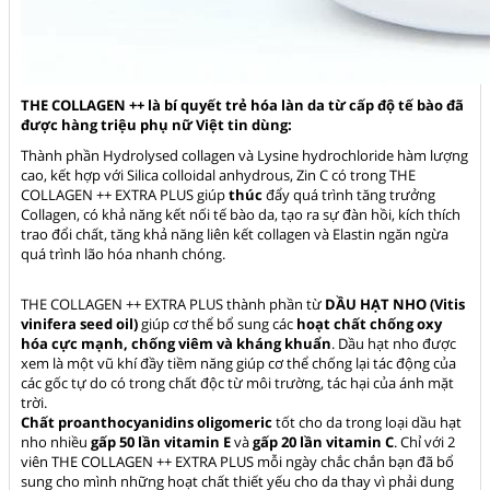
THE COLLAGEN ++ là bí quyết trẻ hóa làn da từ cấp độ tế bào đã
được hàng triệu phụ nữ Việt tin dùng:
Thành phần Hydrolysed collagen và Lysine hydrochloride hàm lượng
cao, kết hợp với Silica colloidal anhydrous, Zin C có trong THE
COLLAGEN ++ EXTRA PLUS giúp
thúc
đẩy quá trình tăng trưởng
Collagen, có khả năng kết nối tế bào da, tạo ra sự đàn hồi, kích thích
trao đổi chất, tăng khả năng liên kết collagen và Elastin ngăn ngừa
quá trình lão hóa nhanh chóng.
THE COLLAGEN ++ EXTRA PLUS thành phần từ
DẦU HẠT NHO (Vitis
vinifera seed oil)
giúp cơ thể bổ sung các
hoạt chất chống oxy
hóa cực mạnh, chống viêm và kháng khuẩn
. Dầu hạt nho được
xem là một vũ khí đầy tiềm năng giúp cơ thể chống lại tác động của
các gốc tự do có trong chất độc từ môi trường, tác hại của ánh mặt
trời.
Chất proanthocyanidins oligomeric
tốt cho da trong loại dầu hạt
nho nhiều
gấp 50 lần vitamin E
và
gấp 20 lần vitamin C
. Chỉ với 2
viên THE COLLAGEN ++ EXTRA PLUS mỗi ngày chắc chắn bạn đã bổ
sung cho mình những hoạt chất thiết yếu cho da thay vì phải dung