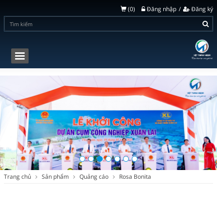
(
0
)
Đăng nhập
Đăng ký
Toggle
navigation
Trang chủ
Sản phẩm
Quảng cáo
Rosa Bonita