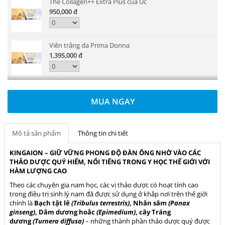
The Collagen++ Extra Plus của Úc
950,000
đ
Viên trắng da Prima Donna
1,395,000
đ
MUA NGAY
Mô tả sản phẩm
Thông tin chi tiết
KINGAION – GIỮ VỮNG PHONG ĐỘ ĐÀN ÔNG NHỜ VÀO CÁC
THẢO DƯỢC QUÝ HIẾM, NỔI TIẾNG TRONG Y HỌC THẾ GIỚI VỚI
HÀM LƯỢNG CAO
Theo các chuyên gia nam học, các vị thảo dược có hoạt tính cao
trong điều trị sinh lý nam đã được sử dụng ở khắp nơi trên thế giới
chính là
Bạch tật lê
(Tribulus terrestris)
, Nhân sâm
(Panax
ginseng)
, Dâm dương hoắc
(Epimedium)
, cây Tráng
dương
(Turnera diffusa)
– những thành phần thảo dược quý được