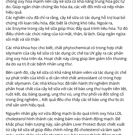
chống oxy hóa mạnh nên cây kế sữa có khả năng trung hòa gốc tự
do. Giúp ngăn chặn chứng lão hóa da, các vết đồi mồi và nếp nhăn
hiệu quả.
Các nghiên cứu đã chỉ ra rằng, cây kế sữa có tác dụng hỗ trợ loại bỏ
chứng rối loạn tiêu hóa, đặc biệt là chứng khó tiêu. Ngoài ra,
các Enzyme trong cây kế sữa giúp thúc đẩy quá trình tiêu hóa. Từ đó
điều chỉnh các chức năng của túi mật, thận, lá lách. Giúp ngăn ngừa
sỏi mật và sỏi thận
Các nhà khoa học cho biết, chất phytochemical có trong hợp chất
silymarin của cây kế sữa có tác dụng ức chế tia UV gây ra các phản
ứng oxy hóa trên da. Hoạt chất này cũng giúp làm giảm tổn thương
da do xạ trị ở các bệnh nhân ung thư.
Bên cạnh đó, cây kế sữa có khả năng khám viêm và tác dụng ức chế
sự phát triển của khối u di căn nhờ chất antoxidant có trong hợp
chất silymarin. Các nhà khoa học đã tiến hành thí nghiệm thành
phần hoạt chất của cây kế sữa với các tế bào ung thư tuyến tiền liệt,
ruột kết, da, bàng quang, ung thư vú, ung thư phổi và đốt sống cổ
trong ống nghiệm… Kết quả đều cho thấy các tế bào ung thư bị ức
chế sản sinh hiệu quả.
Nguyên nhân gây xơ vữa động mạch là do quá trình oxy hóa LDL
cholesterol hình thành các mảng bám vào thành động mạch. Để
khắc phục hiện tượng này, sản phẩm Liver Protect được chiết xuất
từ cây kế sữa sẽ giúp điều chỉnh nồng độ cholesterol và làm sạch
máu, ngăn chặn các tổn thương oxy hóa trong thành động mạch.