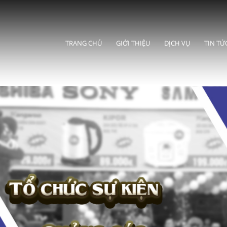
TRANG CHỦ
GIỚI THIỆU
DỊCH VỤ
TIN TỨ