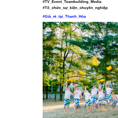
#TV_Event_Teambuilding_Media
#T
ổ
_ch
ứ
c_s
ự
_ki
ệ
n_chuyên_nghi
ệ
p
#Giá_rẻ_tại_Thanh_Hóa