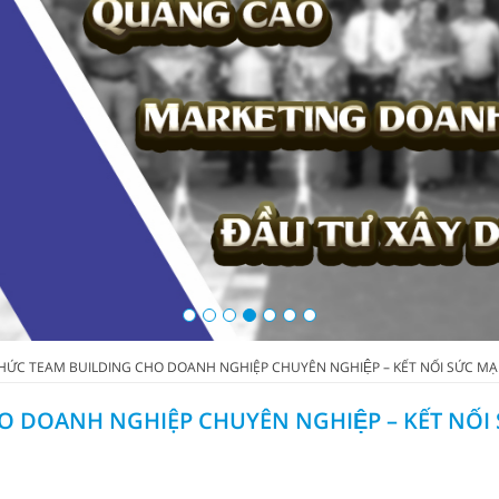
HỨC TEAM BUILDING CHO DOANH NGHIỆP CHUYÊN NGHIỆP – KẾT NỐI SỨC MA
DOANH NGHIỆP CHUYÊN NGHIỆP – KẾT NỐI 