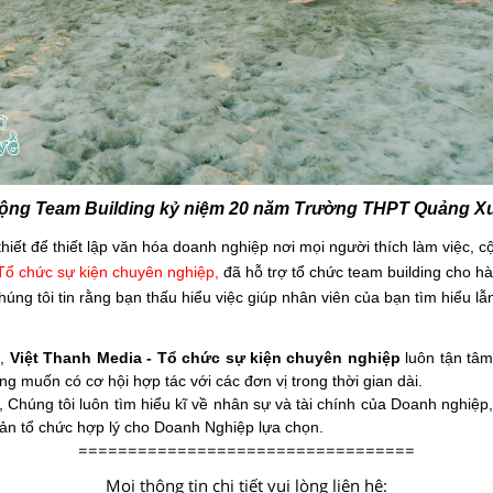
ộng Team Building kỷ niệm 20 năm Trường THPT Quảng Xư
thiết để thiết lập văn hóa doanh nghiệp nơi mọi người thích làm việc, c
Tổ chức sự kiện chuyên nghiệp
,
đã hỗ trợ tổ chức team building cho h
úng tôi tin rằng bạn thấu hiểu việc giúp nhân viên của bạn tìm hiểu l
”,
Việt Thanh Media
- Tổ chức sự kiện chuyên nghiệp
luôn tận tâm
ong muốn có cơ hội hợp tác với các đơn vị trong thời gian dài.
, Chúng tôi luôn tìm hiểu kĩ về nhân sự và tài chính của Doanh nghiệ
n tổ chức hợp lý cho Doanh Nghiệp lựa chọn.
==================================
Mọi thông tin chi tiết vui lòng liên hệ: