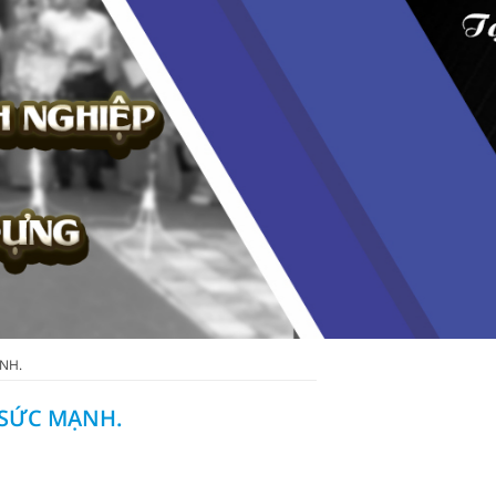
̣NH.
SỨC MẠNH.