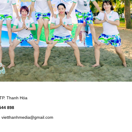
H
 TP. Thanh Hóa
 544 898
: vietthanhmedia
@gmail.com