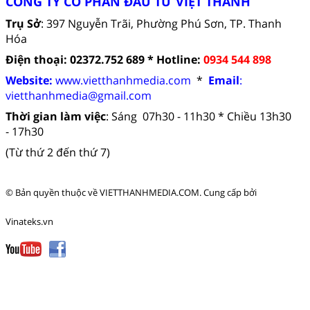
CÔNG TY CỔ PHẦN ĐẦU TƯ VIỆT THANH
Trụ Sở
: 397 Nguyễn Trãi, Phường Phú Sơn, TP. Thanh
Hóa
Điện thoại: 02372.752 689 *
Hotline:
0934 544 898
Website:
www.vietthanhmedia.com
*
Email
:
vietthanhmedia
@gmail.com
Thời gian làm việc
:
Sáng 07h30 - 11h30 *
Chiều 13h30
- 17h30
(Từ thứ 2 đến thứ 7)
© Bản quyền thuộc về
VIETTHANHMEDIA.COM
.
Cung cấp bởi
Vinateks.vn