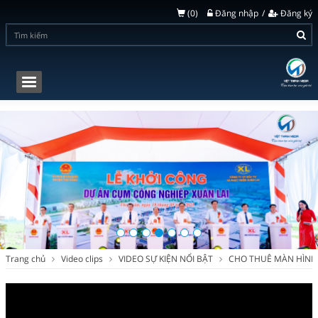
(
0
)
Đăng nhập
Đăng ký
Toggle
navigation
Trang chủ
Video clips
VIDEO SỰ KIỆN NỔI BẬT
CHO THUÊ MÀN HÌNH 